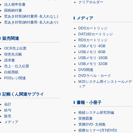
クリアホルダー
法人税申告書
国税納付書
窓あき封筒(納付書用･名入れなし)
メディア
窓あき封筒(納付書用･名入れあり)
DDSカートリッジ
DAT160カートリッジ
販売関連
RDXカートリッジ
USBメモリ･4GB
OCR売上伝票
USBメモリ･8GB
得意先元帳
USBメモリ･16GB
請求書
USBメモリ･32GB
売上・仕入伝票
DVD関連
白紙用紙
DVDラベル・カード
POSレジ関連
MJSシステム用インストールメデ
ィア
記帳くん関連サプライ
書籍・小冊子
会計
給与
税経システム研究所編
販売
実務図書
メディア
実務DVD･文例集
税務セミナー(月刊DVD)