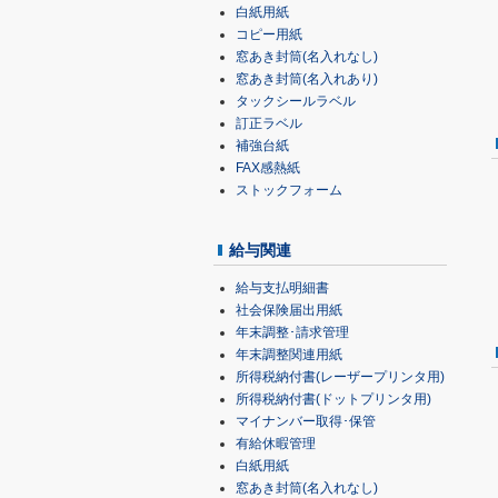
白紙用紙
コピー用紙
窓あき封筒(名入れなし)
窓あき封筒(名入れあり)
タックシールラベル
訂正ラベル
補強台紙
FAX感熱紙
ストックフォーム
給与関連
給与支払明細書
社会保険届出用紙
年末調整･請求管理
年末調整関連用紙
所得税納付書(レーザープリンタ用)
所得税納付書(ドットプリンタ用)
マイナンバー取得･保管
有給休暇管理
白紙用紙
窓あき封筒(名入れなし)