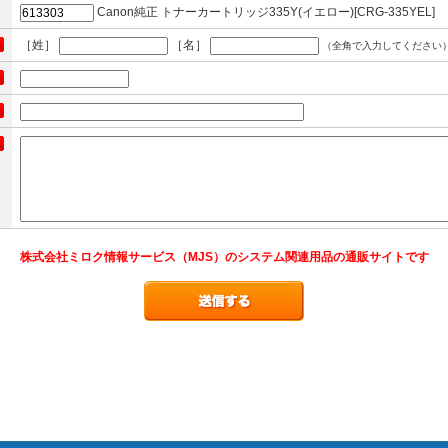
Canon純正 トナーカートリッジ335Y(イエロー)[CRG-335YEL]
［姓］
［名］
（全角で入力してください
株式会社ミロク情報サービス（MJS）のシステム関連用品の通販サイトです