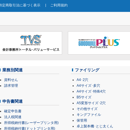
特定商取引法に基づく表示
ご利用規約
業務別関連
ファイリング
資料せん
A4･2穴
請求管理
A4サイズ･多穴
A4サイズ･特殊4穴
B5サイズ
申告書関連
A5変形サイズ･2穴
その他サイズ
確定申告書
キングファイル
法人税関連
保管用
所得税納付書(レーザープリンタ用)
卓上製本機･とじ太くん
所得税納付書(ドットプリンタ用)