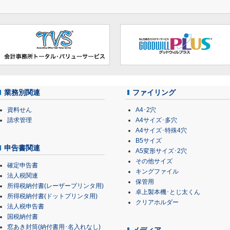
業務別関連
ファイリング
資料せん
A4･2穴
請求管理
A4サイズ･多穴
A4サイズ･特殊4穴
B5サイズ
申告書関連
A5変形サイズ･2穴
その他サイズ
確定申告書
キングファイル
法人税関連
保管用
所得税納付書(レーザープリンタ用)
卓上製本機･とじ太くん
所得税納付書(ドットプリンタ用)
クリアホルダー
法人税申告書
国税納付書
窓あき封筒(納付書用･名入れなし)