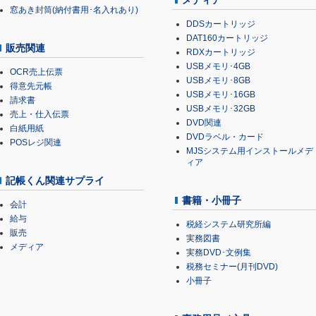
メディア
窓あき封筒(納付書用･名入れあり)
DDSカートリッジ
DAT160カートリッジ
販売関連
RDXカートリッジ
USBメモリ･4GB
OCR売上伝票
USBメモリ･8GB
得意先元帳
USBメモリ･16GB
請求書
USBメモリ･32GB
売上・仕入伝票
DVD関連
白紙用紙
DVDラベル・カード
POSレジ関連
MJSシステム用インストールメデ
ィア
記帳くん関連サプライ
書籍・小冊子
会計
給与
税経システム研究所編
販売
実務図書
メディア
実務DVD･文例集
税務セミナー(月刊DVD)
小冊子