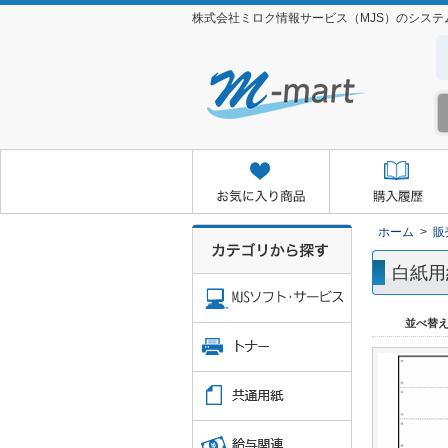
株式会社ミロク情報サービス（MJS）のシス
お気に入り商品
購入履歴
クイックオーダー
お取り
ホーム
>
販
白紙用
並べ替