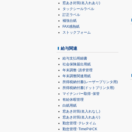
窓あき封筒(名入れあり)
タックシールラベル
訂正ラベル
補強台紙
FAX感熱紙
ストックフォーム
給与関連
給与支払明細書
社会保険届出用紙
年末調整･請求管理
年末調整関連用紙
所得税納付書(レーザープリンタ用)
所得税納付書(ドットプリンタ用)
マイナンバー取得･保管
有給休暇管理
白紙用紙
窓あき封筒(名入れなし)
窓あき封筒(名入れあり)
勤怠管理･テレタイム
勤怠管理･TimeP＠CK