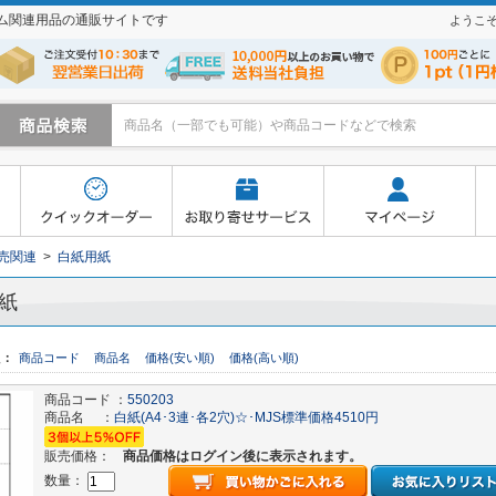
テム関連用品の通販サイトです
ようこ
寄せサービス
マイページ
よくあるご質問
買い物かご
売関連
>
白紙用紙
紙
え：
商品コード
商品名
価格(安い順)
価格(高い順)
商品コード ：
550203
商品名 ：
白紙(A4･3連･各2穴)☆･MJS標準価格4510円
販売価格：
商品価格はログイン後に表示されます。
数量：