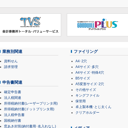
業務別関連
ファイリング
資料せん
A4･2穴
請求管理
A4サイズ･多穴
A4サイズ･特殊4穴
B5サイズ
申告書関連
A5変形サイズ･2穴
その他サイズ
確定申告書
キングファイル
法人税関連
保管用
所得税納付書(レーザープリンタ用)
卓上製本機･とじ太くん
所得税納付書(ドットプリンタ用)
クリアホルダー
法人税申告書
国税納付書
窓あき封筒(納付書用･名入れなし)