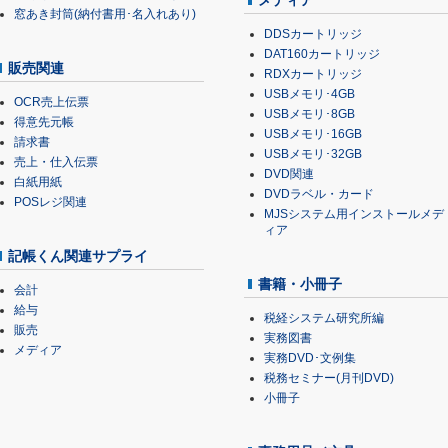
メディア
窓あき封筒(納付書用･名入れあり)
DDSカートリッジ
DAT160カートリッジ
販売関連
RDXカートリッジ
USBメモリ･4GB
OCR売上伝票
USBメモリ･8GB
得意先元帳
USBメモリ･16GB
請求書
USBメモリ･32GB
売上・仕入伝票
DVD関連
白紙用紙
DVDラベル・カード
POSレジ関連
MJSシステム用インストールメデ
ィア
記帳くん関連サプライ
書籍・小冊子
会計
給与
税経システム研究所編
販売
実務図書
メディア
実務DVD･文例集
税務セミナー(月刊DVD)
小冊子