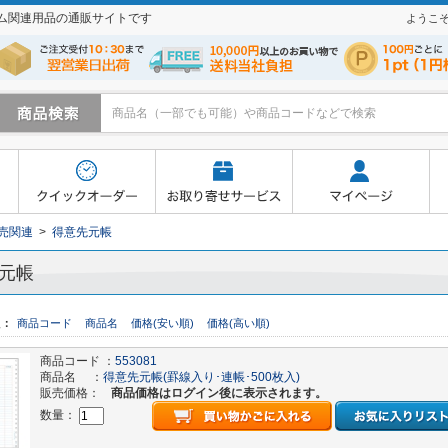
テム関連用品の通販サイトです
ようこ
寄せサービス
マイページ
よくあるご質問
買い物かご
売関連
>
得意先元帳
元帳
え：
商品コード
商品名
価格(安い順)
価格(高い順)
商品コード ：
553081
商品名 ：
得意先元帳(罫線入り･連帳･500枚入)
販売価格：
商品価格はログイン後に表示されます。
数量：