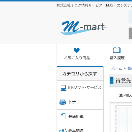
株式会社ミロク情報サービス（MJS）のシス
お気に入り商品
購入履歴
クイックオーダー
お取り
ホーム
>
販
得意先
並べ替