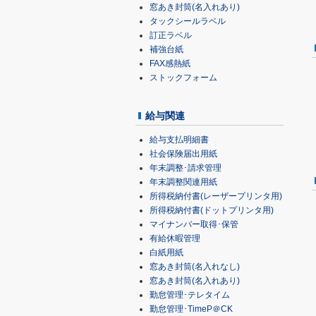
窓あき封筒(名入れあり)
タックシールラベル
訂正ラベル
補強台紙
FAX感熱紙
ストックフォーム
給与関連
給与支払明細書
社会保険届出用紙
年末調整･請求管理
年末調整関連用紙
所得税納付書(レーザープリンタ用)
所得税納付書(ドットプリンタ用)
マイナンバー取得･保管
有給休暇管理
白紙用紙
窓あき封筒(名入れなし)
窓あき封筒(名入れあり)
勤怠管理･テレタイム
勤怠管理･TimeP＠CK