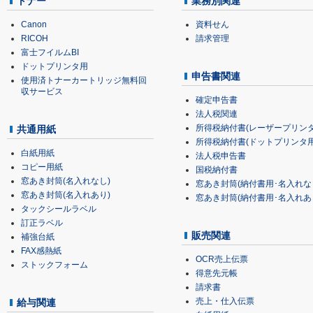
トナー
業務別関連
Canon
資料せん
RICOH
請求管理
富士フイルムBI
ドットプリンタ用
申告書関連
使用済トナーカートリッジ無料回
収サービス
確定申告書
法人税関連
所得税納付書(レーザープリンタ
共通用紙
所得税納付書(ドットプリンタ用
白紙用紙
法人税申告書
コピー用紙
国税納付書
窓あき封筒(名入れなし)
窓あき封筒(納付書用･名入れな
窓あき封筒(名入れあり)
窓あき封筒(納付書用･名入れあ
タックシールラベル
訂正ラベル
販売関連
補強台紙
FAX感熱紙
OCR売上伝票
ストックフォーム
得意先元帳
請求書
売上・仕入伝票
給与関連