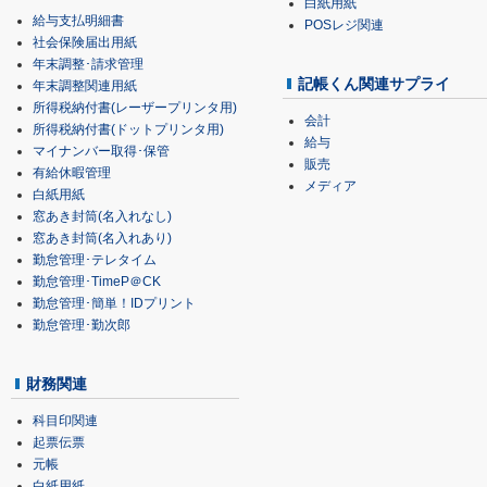
白紙用紙
給与支払明細書
POSレジ関連
社会保険届出用紙
年末調整･請求管理
記帳くん関連サプライ
年末調整関連用紙
所得税納付書(レーザープリンタ用)
会計
所得税納付書(ドットプリンタ用)
給与
マイナンバー取得･保管
販売
有給休暇管理
メディア
白紙用紙
窓あき封筒(名入れなし)
窓あき封筒(名入れあり)
勤怠管理･テレタイム
勤怠管理･TimeP＠CK
勤怠管理･簡単！IDプリント
勤怠管理･勤次郎
財務関連
科目印関連
起票伝票
元帳
白紙用紙