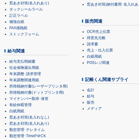
窓あき封筒(名入れあり)
窓あき封筒(納付書用･名入れあ
タックシールラベル
訂正ラベル
販売関連
補強台紙
FAX感熱紙
OCR売上伝票
ストックフォーム
得意先元帳
請求書
売上・仕入伝票
給与関連
白紙用紙
給与支払明細書
POSレジ関連
社会保険届出用紙
年末調整･請求管理
記帳くん関連サプライ
年末調整関連用紙
所得税納付書(レーザープリンタ用)
会計
所得税納付書(ドットプリンタ用)
給与
マイナンバー取得･保管
販売
有給休暇管理
メディア
白紙用紙
窓あき封筒(名入れなし)
窓あき封筒(名入れあり)
勤怠管理･テレタイム
勤怠管理･TimeP＠CK