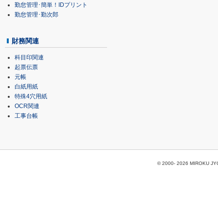
勤怠管理･簡単！IDプリント
勤怠管理･勤次郎
財務関連
科目印関連
起票伝票
元帳
白紙用紙
特殊4穴用紙
OCR関連
工事台帳
© 2000-
2026 MIROKU JYOH