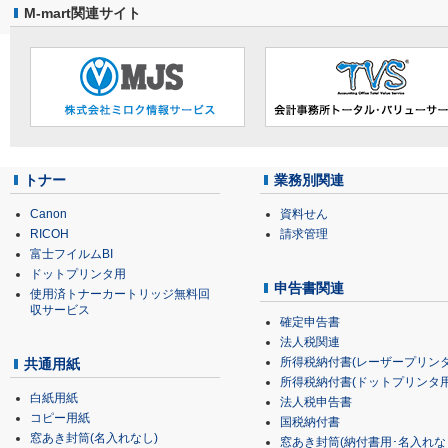
M-mart関連サイト
トナー
業務別関連
Canon
資料せん
RICOH
請求管理
富士フイルムBI
ドットプリンタ用
申告書関連
使用済トナーカートリッジ無料回
収サービス
確定申告書
法人税関連
所得税納付書(レーザープリンタ
共通用紙
所得税納付書(ドットプリンタ用
白紙用紙
法人税申告書
コピー用紙
国税納付書
窓あき封筒(名入れなし)
窓あき封筒(納付書用･名入れな