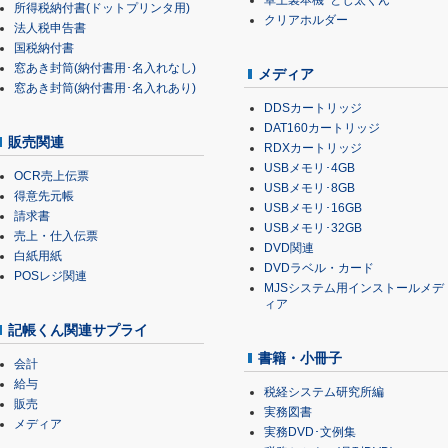
卓上製本機･とじ太くん
所得税納付書(ドットプリンタ用)
クリアホルダー
法人税申告書
国税納付書
窓あき封筒(納付書用･名入れなし)
メディア
窓あき封筒(納付書用･名入れあり)
DDSカートリッジ
DAT160カートリッジ
販売関連
RDXカートリッジ
USBメモリ･4GB
OCR売上伝票
USBメモリ･8GB
得意先元帳
USBメモリ･16GB
請求書
USBメモリ･32GB
売上・仕入伝票
DVD関連
白紙用紙
DVDラベル・カード
POSレジ関連
MJSシステム用インストールメデ
ィア
記帳くん関連サプライ
書籍・小冊子
会計
給与
税経システム研究所編
販売
実務図書
メディア
実務DVD･文例集