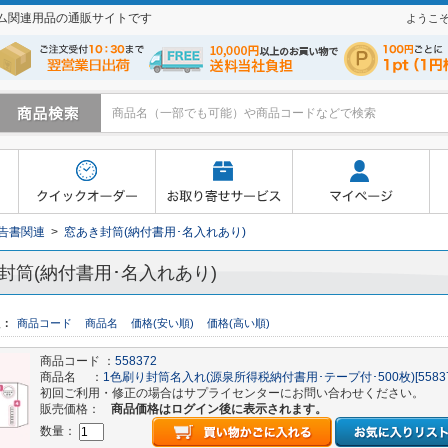
テム関連用品の通販サイトです
ようこ
寄せサービス
マイページ
よくあるご質問
買い物かご
告書関連
>
窓あき封筒(納付書用･名入れあり)
封筒(納付書用･名入れあり)
え：
商品コード
商品名
価格(安い順)
価格(高い順)
商品コード ：
558372
商品名 ：
1色刷り封筒名入れ(源泉所得税納付書用･テープ付･500枚)[55837
初回ご利用・修正の場合はサプライセンターにお問い合わせください。
販売価格：
商品価格はログイン後に表示されます。
数量：