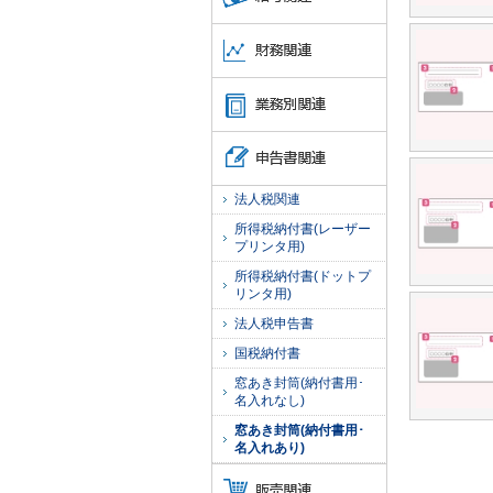
法人税関連
所得税納付書(レーザー
プリンタ用)
所得税納付書(ドットプ
リンタ用)
法人税申告書
国税納付書
窓あき封筒(納付書用･
名入れなし)
窓あき封筒(納付書用･
名入れあり)