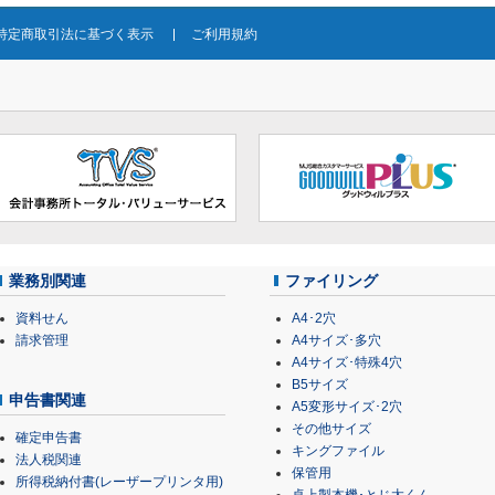
特定商取引法に基づく表示
ご利用規約
業務別関連
ファイリング
資料せん
A4･2穴
請求管理
A4サイズ･多穴
A4サイズ･特殊4穴
B5サイズ
申告書関連
A5変形サイズ･2穴
その他サイズ
確定申告書
キングファイル
法人税関連
保管用
所得税納付書(レーザープリンタ用)