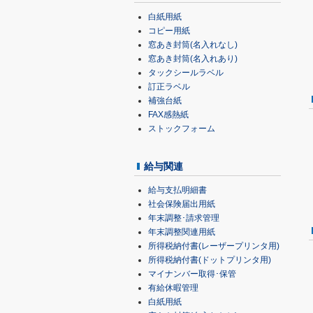
白紙用紙
コピー用紙
窓あき封筒(名入れなし)
窓あき封筒(名入れあり)
タックシールラベル
訂正ラベル
補強台紙
FAX感熱紙
ストックフォーム
給与関連
給与支払明細書
社会保険届出用紙
年末調整･請求管理
年末調整関連用紙
所得税納付書(レーザープリンタ用)
所得税納付書(ドットプリンタ用)
マイナンバー取得･保管
有給休暇管理
白紙用紙