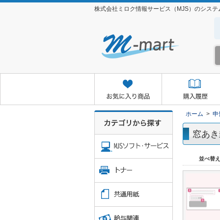
株式会社ミロク情報サービス（MJS）のシス
お気に入り商品
購入履歴
クイックオーダー
お取り
ホーム
>
申
窓あき
並べ替