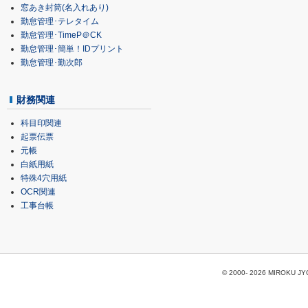
窓あき封筒(名入れあり)
勤怠管理･テレタイム
勤怠管理･TimeP＠CK
勤怠管理･簡単！IDプリント
勤怠管理･勤次郎
財務関連
科目印関連
起票伝票
元帳
白紙用紙
特殊4穴用紙
OCR関連
工事台帳
© 2000-
2026 MIROKU JYOH