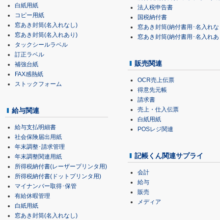
白紙用紙
法人税申告書
コピー用紙
国税納付書
窓あき封筒(名入れなし)
窓あき封筒(納付書用･名入れな
窓あき封筒(名入れあり)
窓あき封筒(納付書用･名入れあ
タックシールラベル
訂正ラベル
販売関連
補強台紙
FAX感熱紙
OCR売上伝票
ストックフォーム
得意先元帳
請求書
売上・仕入伝票
給与関連
白紙用紙
給与支払明細書
POSレジ関連
社会保険届出用紙
年末調整･請求管理
記帳くん関連サプライ
年末調整関連用紙
所得税納付書(レーザープリンタ用)
会計
所得税納付書(ドットプリンタ用)
給与
マイナンバー取得･保管
販売
有給休暇管理
メディア
白紙用紙
窓あき封筒(名入れなし)