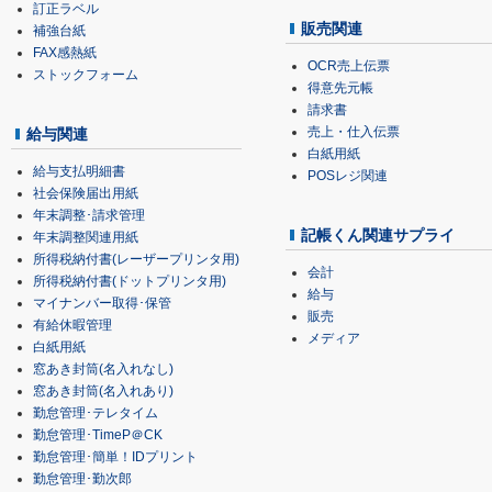
訂正ラベル
販売関連
補強台紙
FAX感熱紙
OCR売上伝票
ストックフォーム
得意先元帳
請求書
売上・仕入伝票
給与関連
白紙用紙
給与支払明細書
POSレジ関連
社会保険届出用紙
年末調整･請求管理
記帳くん関連サプライ
年末調整関連用紙
所得税納付書(レーザープリンタ用)
会計
所得税納付書(ドットプリンタ用)
給与
マイナンバー取得･保管
販売
有給休暇管理
メディア
白紙用紙
窓あき封筒(名入れなし)
窓あき封筒(名入れあり)
勤怠管理･テレタイム
勤怠管理･TimeP＠CK
勤怠管理･簡単！IDプリント
勤怠管理･勤次郎