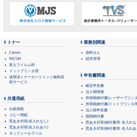
トナー
業務別関連
Canon
資料せん
RICOH
請求管理
富士フイルムBI
ドットプリンタ用
申告書関連
使用済トナーカートリッジ無料回
収サービス
確定申告書
法人税関連
所得税納付書(レーザープリンタ
共通用紙
所得税納付書(ドットプリンタ用
白紙用紙
法人税申告書
コピー用紙
国税納付書
窓あき封筒(名入れなし)
窓あき封筒(納付書用･名入れな
窓あき封筒(名入れあり)
窓あき封筒(納付書用･名入れあ
タックシールラベル