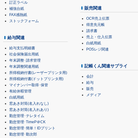
訂正ラベル
販売関連
補強台紙
FAX感熱紙
OCR売上伝票
ストックフォーム
得意先元帳
請求書
売上・仕入伝票
給与関連
白紙用紙
給与支払明細書
POSレジ関連
社会保険届出用紙
年末調整･請求管理
記帳くん関連サプライ
年末調整関連用紙
所得税納付書(レーザープリンタ用)
会計
所得税納付書(ドットプリンタ用)
給与
マイナンバー取得･保管
販売
有給休暇管理
メディア
白紙用紙
窓あき封筒(名入れなし)
窓あき封筒(名入れあり)
勤怠管理･テレタイム
勤怠管理･TimeP＠CK
勤怠管理･簡単！IDプリント
勤怠管理･勤次郎