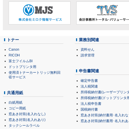
トナー
業務別関連
Canon
資料せん
RICOH
請求管理
富士フイルムBI
ドットプリンタ用
申告書関連
使用済トナーカートリッジ無料回
収サービス
確定申告書
法人税関連
所得税納付書(レーザープリンタ
共通用紙
所得税納付書(ドットプリンタ用
白紙用紙
法人税申告書
コピー用紙
国税納付書
窓あき封筒(名入れなし)
窓あき封筒(納付書用･名入れな
窓あき封筒(名入れあり)
窓あき封筒(納付書用･名入れあ
タックシールラベル