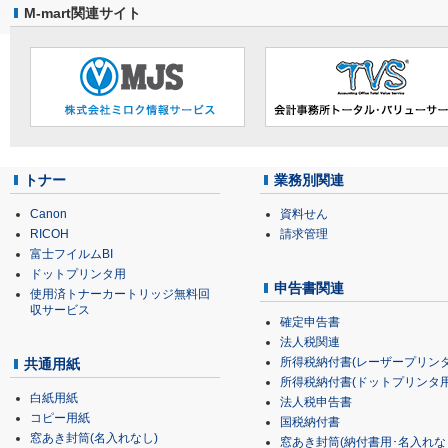
M-mart関連サイト
トナー
業務別関連
Canon
資料せん
RICOH
請求管理
富士フイルムBI
ドットプリンタ用
申告書関連
使用済トナーカートリッジ無料回
収サービス
確定申告書
法人税関連
所得税納付書(レーザープリンタ
共通用紙
所得税納付書(ドットプリンタ用
白紙用紙
法人税申告書
コピー用紙
国税納付書
窓あき封筒(名入れなし)
窓あき封筒(納付書用･名入れな