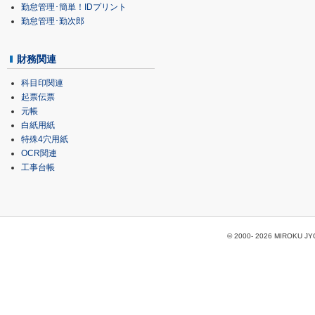
勤怠管理･簡単！IDプリント
勤怠管理･勤次郎
財務関連
科目印関連
起票伝票
元帳
白紙用紙
特殊4穴用紙
OCR関連
工事台帳
© 2000-
2026 MIROKU JYOH