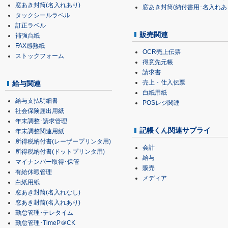
窓あき封筒(名入れあり)
窓あき封筒(納付書用･名入れあ
タックシールラベル
訂正ラベル
販売関連
補強台紙
FAX感熱紙
OCR売上伝票
ストックフォーム
得意先元帳
請求書
売上・仕入伝票
給与関連
白紙用紙
給与支払明細書
POSレジ関連
社会保険届出用紙
年末調整･請求管理
記帳くん関連サプライ
年末調整関連用紙
所得税納付書(レーザープリンタ用)
会計
所得税納付書(ドットプリンタ用)
給与
マイナンバー取得･保管
販売
有給休暇管理
メディア
白紙用紙
窓あき封筒(名入れなし)
窓あき封筒(名入れあり)
勤怠管理･テレタイム
勤怠管理･TimeP＠CK