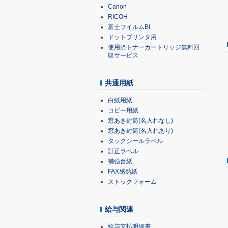
Canon
RICOH
富士フイルムBI
ドットプリンタ用
使用済トナーカートリッジ無料回
収サービス
共通用紙
白紙用紙
コピー用紙
窓あき封筒(名入れなし)
窓あき封筒(名入れあり)
タックシールラベル
訂正ラベル
補強台紙
FAX感熱紙
ストックフォーム
給与関連
給与支払明細書