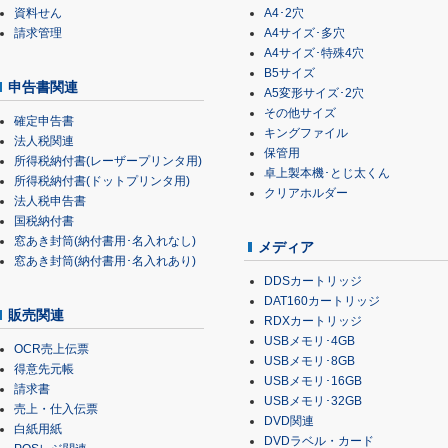
資料せん
A4･2穴
請求管理
A4サイズ･多穴
A4サイズ･特殊4穴
B5サイズ
申告書関連
A5変形サイズ･2穴
その他サイズ
確定申告書
キングファイル
法人税関連
保管用
所得税納付書(レーザープリンタ用)
卓上製本機･とじ太くん
所得税納付書(ドットプリンタ用)
クリアホルダー
法人税申告書
国税納付書
窓あき封筒(納付書用･名入れなし)
メディア
窓あき封筒(納付書用･名入れあり)
DDSカートリッジ
DAT160カートリッジ
販売関連
RDXカートリッジ
USBメモリ･4GB
OCR売上伝票
USBメモリ･8GB
得意先元帳
USBメモリ･16GB
請求書
USBメモリ･32GB
売上・仕入伝票
DVD関連
白紙用紙
DVDラベル・カード