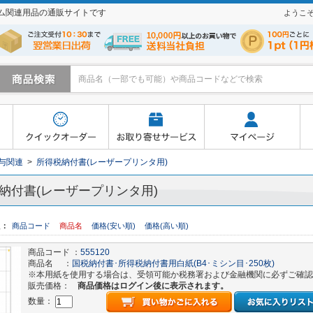
テム関連用品の通販サイトです
ようこ
寄せサービス
マイページ
よくあるご質問
買い物かご
与関連
>
所得税納付書(レーザープリンタ用)
納付書(レーザープリンタ用)
え：
商品コード
商品名
価格(安い順)
価格(高い順)
商品コード ：
555120
商品名 ：
国税納付書･所得税納付書用白紙(B4･ミシン目･250枚)
※本用紙を使用する場合は、受領可能か税務署および金融機関に必ずご確認
販売価格：
商品価格はログイン後に表示されます。
数量：