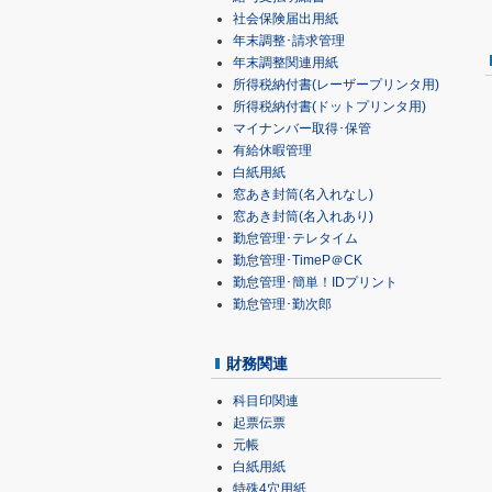
社会保険届出用紙
年末調整･請求管理
年末調整関連用紙
所得税納付書(レーザープリンタ用)
所得税納付書(ドットプリンタ用)
マイナンバー取得･保管
有給休暇管理
白紙用紙
窓あき封筒(名入れなし)
窓あき封筒(名入れあり)
勤怠管理･テレタイム
勤怠管理･TimeP＠CK
勤怠管理･簡単！IDプリント
勤怠管理･勤次郎
財務関連
科目印関連
起票伝票
元帳
白紙用紙
特殊4穴用紙