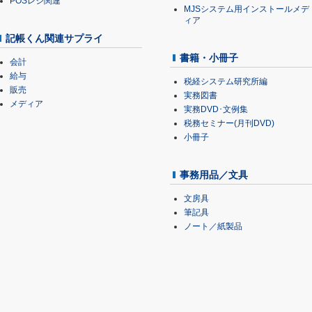
POSレジ関連
MJSシステム用インストールメデ
ィア
記帳くん関連サプライ
書籍・小冊子
会計
給与
税経システム研究所編
販売
実務図書
メディア
実務DVD･文例集
税務セミナー(月刊DVD)
小冊子
事務用品／文具
文房具
筆記具
ノート／紙製品