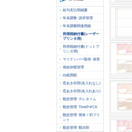
給与支払明細書
年末調整･請求管理
年末調整関連用紙
所得税納付書(レーザー
プリンタ用)
所得税納付書(ドットプ
リンタ用)
マイナンバー取得･保管
有給休暇管理
白紙用紙
窓あき封筒(名入れなし)
窓あき封筒(名入れあり)
勤怠管理･テレタイム
勤怠管理･TimeP＠CK
勤怠管理･簡単！IDプリ
ント
勤怠管理･勤次郎