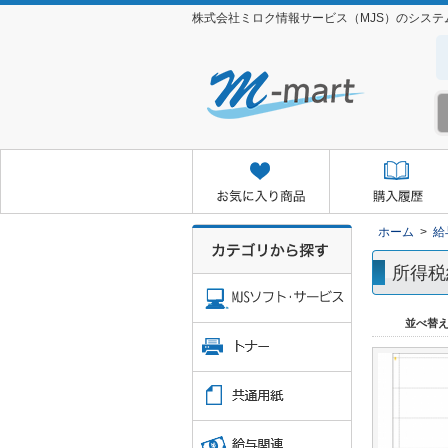
株式会社ミロク情報サービス（MJS）のシス
お気に入り商品
購入履歴
クイックオーダー
お取り
ホーム
>
給
所得税
並べ替