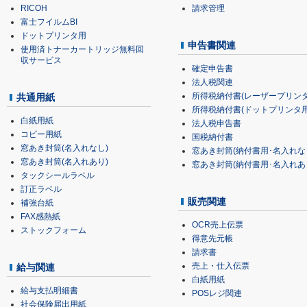
RICOH
請求管理
富士フイルムBI
ドットプリンタ用
申告書関連
使用済トナーカートリッジ無料回
収サービス
確定申告書
法人税関連
所得税納付書(レーザープリンタ
共通用紙
所得税納付書(ドットプリンタ用
白紙用紙
法人税申告書
コピー用紙
国税納付書
窓あき封筒(名入れなし)
窓あき封筒(納付書用･名入れな
窓あき封筒(名入れあり)
窓あき封筒(納付書用･名入れあ
タックシールラベル
訂正ラベル
販売関連
補強台紙
FAX感熱紙
OCR売上伝票
ストックフォーム
得意先元帳
請求書
売上・仕入伝票
給与関連
白紙用紙
給与支払明細書
POSレジ関連
社会保険届出用紙