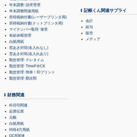
年末調整･請求管理
記帳くん関連サプライ
年末調整関連用紙
所得税納付書(レーザープリンタ用)
会計
所得税納付書(ドットプリンタ用)
給与
マイナンバー取得･保管
販売
有給休暇管理
メディア
白紙用紙
窓あき封筒(名入れなし)
窓あき封筒(名入れあり)
勤怠管理･テレタイム
勤怠管理･TimeP＠CK
勤怠管理･簡単！IDプリント
勤怠管理･勤次郎
財務関連
科目印関連
起票伝票
元帳
白紙用紙
特殊4穴用紙
OCR関連