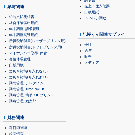
請求書
売上・仕入伝票
給与関連
白紙用紙
給与支払明細書
POSレジ関連
社会保険届出用紙
年末調整･請求管理
記帳くん関連サプライ
年末調整関連用紙
所得税納付書(レーザープリンタ用)
会計
所得税納付書(ドットプリンタ用)
給与
マイナンバー取得･保管
販売
有給休暇管理
メディア
白紙用紙
窓あき封筒(名入れなし)
窓あき封筒(名入れあり)
勤怠管理･テレタイム
勤怠管理･TimeP＠CK
勤怠管理･簡単！IDプリント
勤怠管理･勤次郎
財務関連
科目印関連
起票伝票