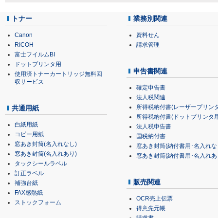
トナー
業務別関連
Canon
資料せん
RICOH
請求管理
富士フイルムBI
ドットプリンタ用
申告書関連
使用済トナーカートリッジ無料回
収サービス
確定申告書
法人税関連
所得税納付書(レーザープリンタ
共通用紙
所得税納付書(ドットプリンタ用
白紙用紙
法人税申告書
コピー用紙
国税納付書
窓あき封筒(名入れなし)
窓あき封筒(納付書用･名入れな
窓あき封筒(名入れあり)
窓あき封筒(納付書用･名入れあ
タックシールラベル
訂正ラベル
販売関連
補強台紙
FAX感熱紙
OCR売上伝票
ストックフォーム
得意先元帳