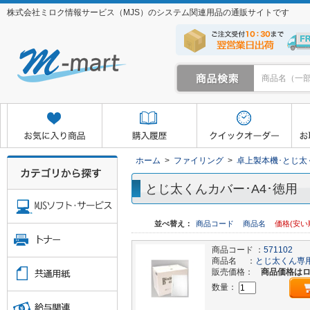
株式会社ミロク情報サービス（MJS）のシステム関連用品の通販サイトです
クイックオーダー
お取り寄せサービス
マイページ
ホーム
>
ファイリング
>
卓上製本機･とじ太
とじ太くんカバー･A4･徳用
並べ替え：
商品コード
商品名
価格(安い
商品コード ：
571102
商品名 ：
とじ太くん専用
販売価格：
商品価格は
数量：