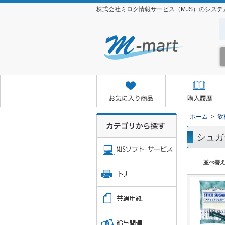
株式会社ミロク情報サービス（MJS）のシス
お気に入り商品
購入履歴
クイックオーダー
お取り
ホーム
>
飲
シュガ
並べ替