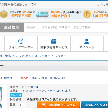
テム関連用品の通販サイトです
ようこ
寄せサービス
マイページ
よくあるご質問
買い物かご
料・食品
>
ミルク･ガムシロ･シュガー
>
シュガー
ー
え：
商品コード
商品名
価格(安い順)
価格(高い順)
商品コード ：
520323
商品名 ：
(※)スティックシュガー･3g･50本入
販売価格：
商品価格はログイン後に表示されます。
数量：