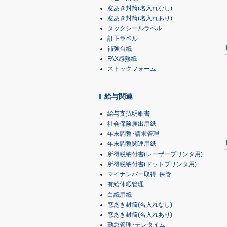
窓あき封筒(名入れなし)
窓あき封筒(名入れあり)
タックシールラベル
訂正ラベル
補強台紙
FAX感熱紙
ストックフォーム
給与関連
給与支払明細書
社会保険届出用紙
年末調整･請求管理
年末調整関連用紙
所得税納付書(レーザープリンタ用)
所得税納付書(ドットプリンタ用)
マイナンバー取得･保管
有給休暇管理
白紙用紙
窓あき封筒(名入れなし)
窓あき封筒(名入れあり)
勤怠管理･テレタイム