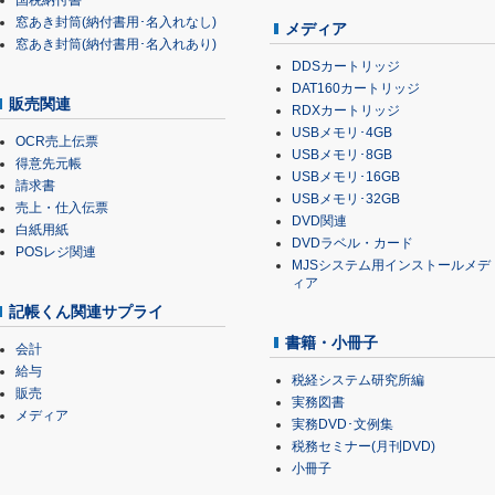
国税納付書
窓あき封筒(納付書用･名入れなし)
メディア
窓あき封筒(納付書用･名入れあり)
DDSカートリッジ
DAT160カートリッジ
販売関連
RDXカートリッジ
USBメモリ･4GB
OCR売上伝票
USBメモリ･8GB
得意先元帳
USBメモリ･16GB
請求書
USBメモリ･32GB
売上・仕入伝票
DVD関連
白紙用紙
DVDラベル・カード
POSレジ関連
MJSシステム用インストールメデ
ィア
記帳くん関連サプライ
書籍・小冊子
会計
給与
税経システム研究所編
販売
実務図書
メディア
実務DVD･文例集
税務セミナー(月刊DVD)
小冊子