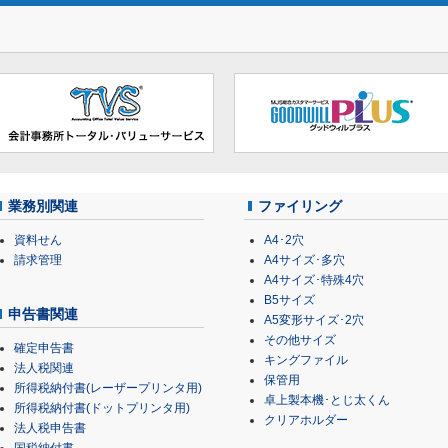
業務別関連
ファイリング
資料せん
A4･2穴
請求管理
A4サイズ･多穴
A4サイズ･特殊4穴
B5サイズ
申告書関連
A5変形サイズ･2穴
その他サイズ
確定申告書
キングファイル
法人税関連
保管用
所得税納付書(レーザープリンタ用)
卓上製本機･とじ太くん
所得税納付書(ドットプリンタ用)
クリアホルダー
法人税申告書