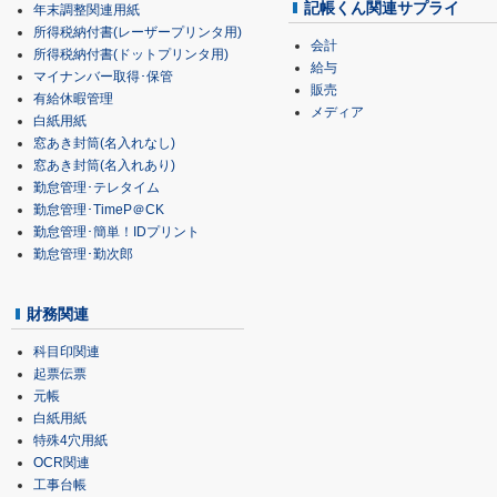
記帳くん関連サプライ
年末調整関連用紙
所得税納付書(レーザープリンタ用)
会計
所得税納付書(ドットプリンタ用)
給与
マイナンバー取得･保管
販売
有給休暇管理
メディア
白紙用紙
窓あき封筒(名入れなし)
窓あき封筒(名入れあり)
勤怠管理･テレタイム
勤怠管理･TimeP＠CK
勤怠管理･簡単！IDプリント
勤怠管理･勤次郎
財務関連
科目印関連
起票伝票
元帳
白紙用紙
特殊4穴用紙
OCR関連
工事台帳