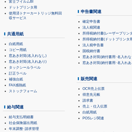
富士フイルムBI
ドットプリンタ用
申告書関連
使用済トナーカートリッジ無料回
収サービス
確定申告書
法人税関連
所得税納付書(レーザープリンタ
共通用紙
所得税納付書(ドットプリンタ用
白紙用紙
法人税申告書
コピー用紙
国税納付書
窓あき封筒(名入れなし)
窓あき封筒(納付書用･名入れな
窓あき封筒(名入れあり)
窓あき封筒(納付書用･名入れあ
タックシールラベル
訂正ラベル
販売関連
補強台紙
FAX感熱紙
OCR売上伝票
ストックフォーム
得意先元帳
請求書
売上・仕入伝票
給与関連
白紙用紙
給与支払明細書
POSレジ関連
社会保険届出用紙
年末調整･請求管理