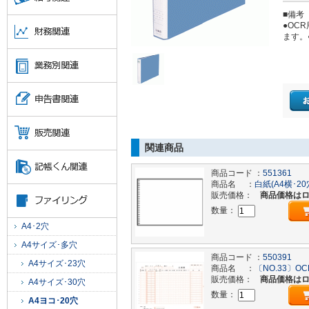
■備考
●OC
ます。
関連商品
商品コード ：
551361
商品名 ：
白紙(A4横･2
販売価格：
商品価格は
数量：
A4･2穴
A4サイズ･多穴
商品コード ：
550391
A4サイズ･23穴
商品名 ：
〔NO.33〕OC
販売価格：
商品価格は
A4サイズ･30穴
数量：
A4ヨコ･20穴