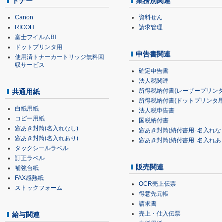
トナー
業務別関連
Canon
資料せん
RICOH
請求管理
富士フイルムBI
ドットプリンタ用
申告書関連
使用済トナーカートリッジ無料回
収サービス
確定申告書
法人税関連
所得税納付書(レーザープリンタ
共通用紙
所得税納付書(ドットプリンタ用
白紙用紙
法人税申告書
コピー用紙
国税納付書
窓あき封筒(名入れなし)
窓あき封筒(納付書用･名入れな
窓あき封筒(名入れあり)
窓あき封筒(納付書用･名入れあ
タックシールラベル
訂正ラベル
販売関連
補強台紙
FAX感熱紙
OCR売上伝票
ストックフォーム
得意先元帳
請求書
売上・仕入伝票
給与関連