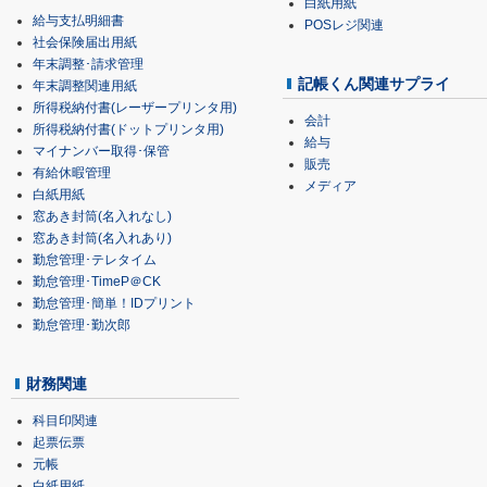
白紙用紙
給与支払明細書
POSレジ関連
社会保険届出用紙
年末調整･請求管理
記帳くん関連サプライ
年末調整関連用紙
所得税納付書(レーザープリンタ用)
会計
所得税納付書(ドットプリンタ用)
給与
マイナンバー取得･保管
販売
有給休暇管理
メディア
白紙用紙
窓あき封筒(名入れなし)
窓あき封筒(名入れあり)
勤怠管理･テレタイム
勤怠管理･TimeP＠CK
勤怠管理･簡単！IDプリント
勤怠管理･勤次郎
財務関連
科目印関連
起票伝票
元帳
白紙用紙