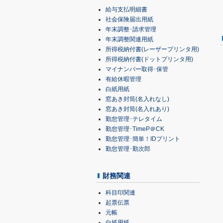
給与支払明細書
社会保険届出用紙
年末調整･請求管理
年末調整関連用紙
所得税納付書(レーザープリンタ用)
所得税納付書(ドットプリンタ用)
マイナンバー取得･保管
有給休暇管理
白紙用紙
窓あき封筒(名入れなし)
窓あき封筒(名入れあり)
勤怠管理･テレタイム
勤怠管理･TimeP＠CK
勤怠管理･簡単！IDプリント
勤怠管理･勤次郎
財務関連
科目印関連
起票伝票
元帳
白紙用紙