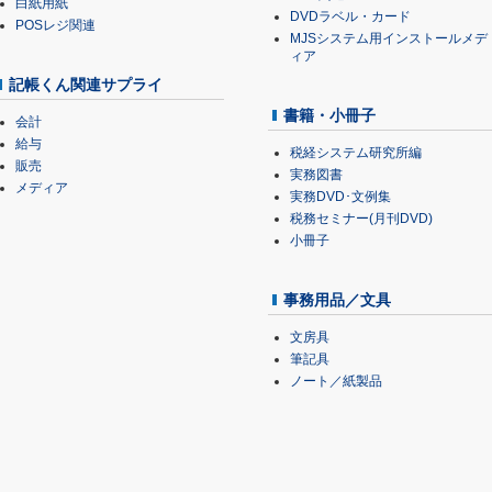
白紙用紙
DVDラベル・カード
POSレジ関連
MJSシステム用インストールメデ
ィア
記帳くん関連サプライ
書籍・小冊子
会計
給与
税経システム研究所編
販売
実務図書
メディア
実務DVD･文例集
税務セミナー(月刊DVD)
小冊子
事務用品／文具
文房具
筆記具
ノート／紙製品