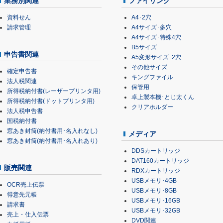
業務別関連
ファイリング
資料せん
A4･2穴
請求管理
A4サイズ･多穴
A4サイズ･特殊4穴
B5サイズ
申告書関連
A5変形サイズ･2穴
その他サイズ
確定申告書
キングファイル
法人税関連
保管用
所得税納付書(レーザープリンタ用)
卓上製本機･とじ太くん
所得税納付書(ドットプリンタ用)
クリアホルダー
法人税申告書
国税納付書
窓あき封筒(納付書用･名入れなし)
メディア
窓あき封筒(納付書用･名入れあり)
DDSカートリッジ
DAT160カートリッジ
販売関連
RDXカートリッジ
USBメモリ･4GB
OCR売上伝票
USBメモリ･8GB
得意先元帳
USBメモリ･16GB
請求書
USBメモリ･32GB
売上・仕入伝票
DVD関連