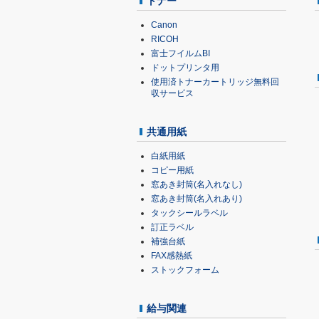
トナー
Canon
RICOH
富士フイルムBI
ドットプリンタ用
使用済トナーカートリッジ無料回
収サービス
共通用紙
白紙用紙
コピー用紙
窓あき封筒(名入れなし)
窓あき封筒(名入れあり)
タックシールラベル
訂正ラベル
補強台紙
FAX感熱紙
ストックフォーム
給与関連