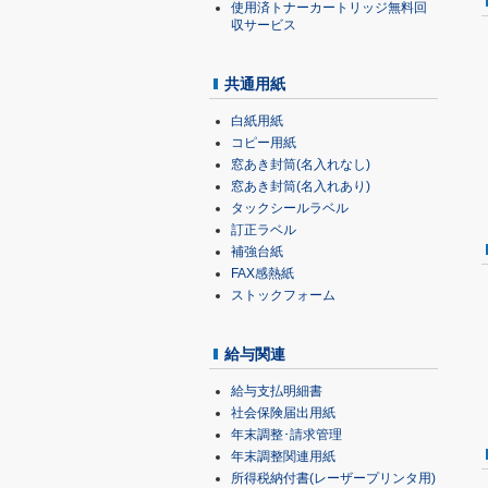
使用済トナーカートリッジ無料回
収サービス
共通用紙
白紙用紙
コピー用紙
窓あき封筒(名入れなし)
窓あき封筒(名入れあり)
タックシールラベル
訂正ラベル
補強台紙
FAX感熱紙
ストックフォーム
給与関連
給与支払明細書
社会保険届出用紙
年末調整･請求管理
年末調整関連用紙
所得税納付書(レーザープリンタ用)