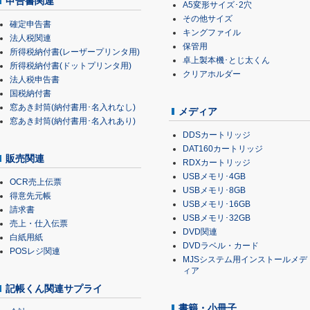
申告書関連
A5変形サイズ･2穴
その他サイズ
確定申告書
キングファイル
法人税関連
保管用
所得税納付書(レーザープリンタ用)
卓上製本機･とじ太くん
所得税納付書(ドットプリンタ用)
クリアホルダー
法人税申告書
国税納付書
窓あき封筒(納付書用･名入れなし)
メディア
窓あき封筒(納付書用･名入れあり)
DDSカートリッジ
DAT160カートリッジ
販売関連
RDXカートリッジ
USBメモリ･4GB
OCR売上伝票
USBメモリ･8GB
得意先元帳
USBメモリ･16GB
請求書
USBメモリ･32GB
売上・仕入伝票
DVD関連
白紙用紙
DVDラベル・カード
POSレジ関連
MJSシステム用インストールメデ
ィア
記帳くん関連サプライ
書籍・小冊子