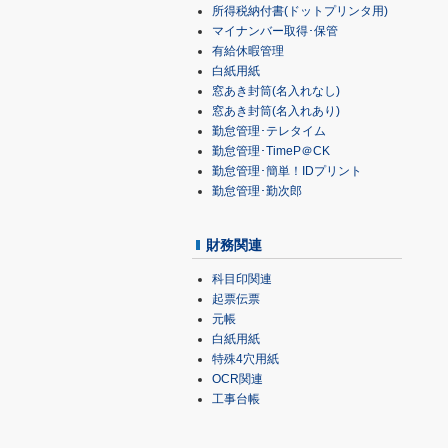
所得税納付書(ドットプリンタ用)
マイナンバー取得･保管
有給休暇管理
白紙用紙
窓あき封筒(名入れなし)
窓あき封筒(名入れあり)
勤怠管理･テレタイム
勤怠管理･TimeP＠CK
勤怠管理･簡単！IDプリント
勤怠管理･勤次郎
財務関連
科目印関連
起票伝票
元帳
白紙用紙
特殊4穴用紙
OCR関連
工事台帳