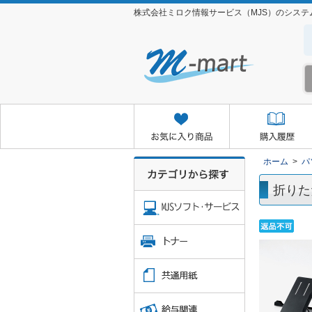
株式会社ミロク情報サービス（MJS）のシス
お気に入り商品
購入履歴
クイックオーダー
お取り
ホーム
>
パ
折りた