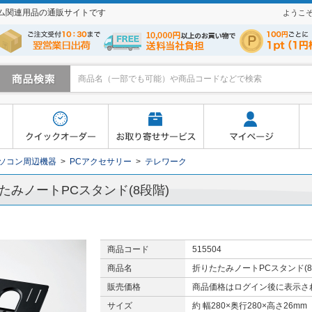
テム関連用品の通販サイトです
ようこ
寄せサービス
マイページ
よくあるご質問
買い物かご
ソコン周辺機器
>
PCアクセサリー
>
テレワーク
たみノートPCスタンド(8段階)
商品コード
515504
商品名
折りたたみノートPCスタンド(8
販売価格
商品価格はログイン後に表示さ
サイズ
約 幅280×奥行280×高さ26m