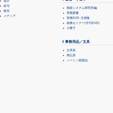
会計
給与
税経システム研究所編
販売
実務図書
メディア
実務DVD･文例集
税務セミナー(月刊DVD)
小冊子
事務用品／文具
文房具
筆記具
ノート／紙製品