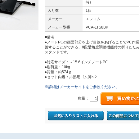
時）
入り数
1個
メーカー
エレコム
メーカー型番
PCA-LTS8BK
■備考
●ノートPCの画面部分を上げ目線をあげることでPC作
善することができる、8段階角度調整機能付の折りたたみ
スタンドです。
●対応サイズ：～15.6インチノートPC
●耐荷重：10kg
●質量：約574ｇ
●セット内容：排熱用ゴム脚×２
※詳細はメーカーサイトをご参照ください。
数量：