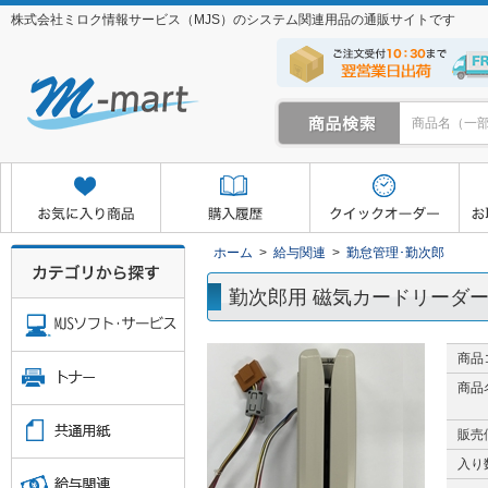
株式会社ミロク情報サービス（MJS）のシステム関連用品の通販サイトです
クイックオーダー
お取り寄せサービス
マイページ
ホーム
>
給与関連
>
勤怠管理･勤次郎
勤次郎用 磁気カードリーダー for 
商品
商品
販売
入り