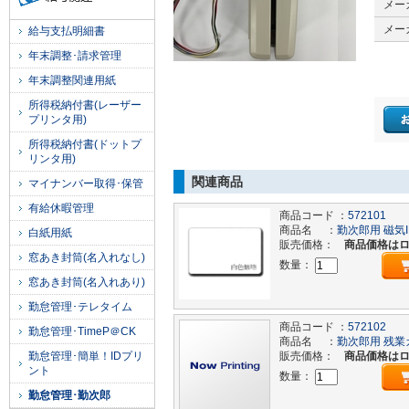
メー
メー
給与支払明細書
年末調整･請求管理
年末調整関連用紙
所得税納付書(レーザー
プリンタ用)
所得税納付書(ドットプ
リンタ用)
関連商品
マイナンバー取得･保管
有給休暇管理
商品コード ：
572101
商品名 ：
勤次郎用 磁気
白紙用紙
販売価格：
商品価格は
窓あき封筒(名入れなし)
数量：
窓あき封筒(名入れあり)
勤怠管理･テレタイム
商品コード ：
572102
勤怠管理･TimeP＠CK
商品名 ：
勤次郎用 残業
勤怠管理･簡単！IDプリ
販売価格：
商品価格は
ント
数量：
勤怠管理･勤次郎