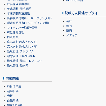
POSレジ関連
社会保険届出用紙
年末調整･請求管理
記帳くん関連サプライ
年末調整関連用紙
所得税納付書(レーザープリンタ用)
会計
所得税納付書(ドットプリンタ用)
給与
マイナンバー取得･保管
販売
有給休暇管理
メディア
白紙用紙
窓あき封筒(名入れなし)
窓あき封筒(名入れあり)
勤怠管理･テレタイム
勤怠管理･TimeP＠CK
勤怠管理･簡単！IDプリント
勤怠管理･勤次郎
財務関連
科目印関連
起票伝票
元帳
白紙用紙
特殊4穴用紙