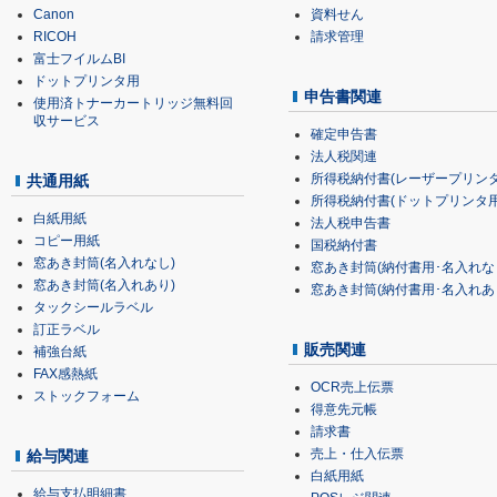
Canon
資料せん
RICOH
請求管理
富士フイルムBI
ドットプリンタ用
申告書関連
使用済トナーカートリッジ無料回
収サービス
確定申告書
法人税関連
所得税納付書(レーザープリンタ
共通用紙
所得税納付書(ドットプリンタ用
白紙用紙
法人税申告書
コピー用紙
国税納付書
窓あき封筒(名入れなし)
窓あき封筒(納付書用･名入れな
窓あき封筒(名入れあり)
窓あき封筒(納付書用･名入れあ
タックシールラベル
訂正ラベル
販売関連
補強台紙
FAX感熱紙
OCR売上伝票
ストックフォーム
得意先元帳
請求書
売上・仕入伝票
給与関連
白紙用紙
給与支払明細書