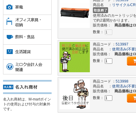
商品コード ：
513659
商品名 ：
リサイクルCR
使用済みのカートリッジ
で約2週間かかります。
販売価格：
商品価格は
数量：
商品コード ：
513997
商品名 ：
使用済み(不要)
販売価格：
商品価格は
数量：
商品コード ：
513998
商品名 ：
使用済み(不要
販売価格：
商品価格は
数量：
名入れ商材は、M-martポイン
トの使用および付与の対象外
です。