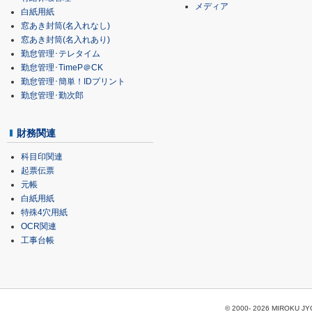
メディア
白紙用紙
窓あき封筒(名入れなし)
窓あき封筒(名入れあり)
勤怠管理･テレタイム
勤怠管理･TimeP＠CK
勤怠管理･簡単！IDプリント
勤怠管理･勤次郎
財務関連
科目印関連
起票伝票
元帳
白紙用紙
特殊4穴用紙
OCR関連
工事台帳
© 2000-
2026 MIROKU JYOH