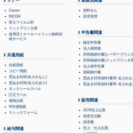
トナー
業務別関連
Canon
資料せん
RICOH
請求管理
富士フイルムBI
ドットプリンタ用
申告書関連
使用済トナーカートリッジ無料回
収サービス
確定申告書
法人税関連
所得税納付書(レーザープリンタ
共通用紙
所得税納付書(ドットプリンタ用
白紙用紙
法人税申告書
コピー用紙
国税納付書
窓あき封筒(名入れなし)
窓あき封筒(納付書用･名入れな
窓あき封筒(名入れあり)
窓あき封筒(納付書用･名入れあ
タックシールラベル
訂正ラベル
販売関連
補強台紙
FAX感熱紙
OCR売上伝票
ストックフォーム
得意先元帳
請求書
売上・仕入伝票
給与関連