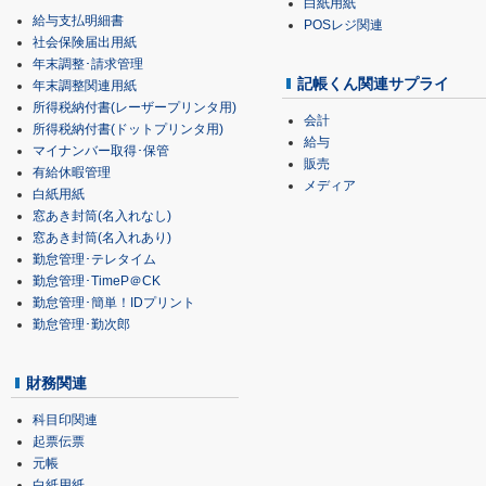
白紙用紙
給与支払明細書
POSレジ関連
社会保険届出用紙
年末調整･請求管理
記帳くん関連サプライ
年末調整関連用紙
所得税納付書(レーザープリンタ用)
会計
所得税納付書(ドットプリンタ用)
給与
マイナンバー取得･保管
販売
有給休暇管理
メディア
白紙用紙
窓あき封筒(名入れなし)
窓あき封筒(名入れあり)
勤怠管理･テレタイム
勤怠管理･TimeP＠CK
勤怠管理･簡単！IDプリント
勤怠管理･勤次郎
財務関連
科目印関連
起票伝票
元帳
白紙用紙