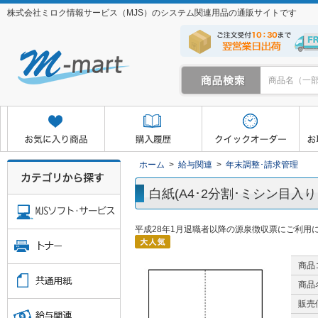
株式会社ミロク情報サービス（MJS）のシステム関連用品の通販サイトです
クイックオーダー
お取り寄せサービス
マイページ
ホーム
>
給与関連
>
年末調整･請求管理
白紙(A4･2分割･ミシン目入り･
平成28年1月退職者以降の源泉徴収票にご利用
商品
商品
販売