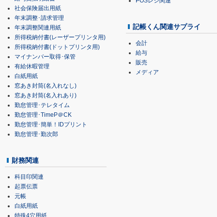
POSレジ関連
社会保険届出用紙
年末調整･請求管理
記帳くん関連サプライ
年末調整関連用紙
所得税納付書(レーザープリンタ用)
会計
所得税納付書(ドットプリンタ用)
給与
マイナンバー取得･保管
販売
有給休暇管理
メディア
白紙用紙
窓あき封筒(名入れなし)
窓あき封筒(名入れあり)
勤怠管理･テレタイム
勤怠管理･TimeP＠CK
勤怠管理･簡単！IDプリント
勤怠管理･勤次郎
財務関連
科目印関連
起票伝票
元帳
白紙用紙
特殊4穴用紙