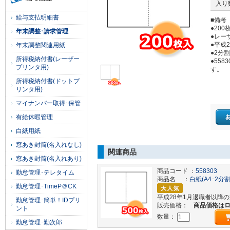
入り
給与支払明細書
■備考
●200
年末調整･請求管理
●レー
●平成
年末調整関連用紙
●2分
所得税納付書(レーザー
●55
プリンタ用)
す。
所得税納付書(ドットプ
リンタ用)
マイナンバー取得･保管
有給休暇管理
白紙用紙
窓あき封筒(名入れなし)
関連商品
窓あき封筒(名入れあり)
商品コード ：
558303
勤怠管理･テレタイム
商品名 ：
白紙(A4･2分
勤怠管理･TimeP＠CK
平成28年1月退職者以降
勤怠管理･簡単！IDプリ
販売価格：
商品価格は
ント
数量：
勤怠管理･勤次郎