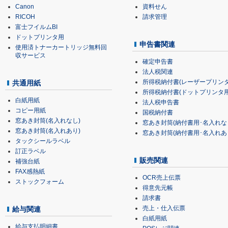
Canon
資料せん
RICOH
請求管理
富士フイルムBI
ドットプリンタ用
申告書関連
使用済トナーカートリッジ無料回
収サービス
確定申告書
法人税関連
所得税納付書(レーザープリンタ
共通用紙
所得税納付書(ドットプリンタ用
白紙用紙
法人税申告書
コピー用紙
国税納付書
窓あき封筒(名入れなし)
窓あき封筒(納付書用･名入れな
窓あき封筒(名入れあり)
窓あき封筒(納付書用･名入れあ
タックシールラベル
訂正ラベル
販売関連
補強台紙
FAX感熱紙
OCR売上伝票
ストックフォーム
得意先元帳
請求書
売上・仕入伝票
給与関連
白紙用紙
給与支払明細書