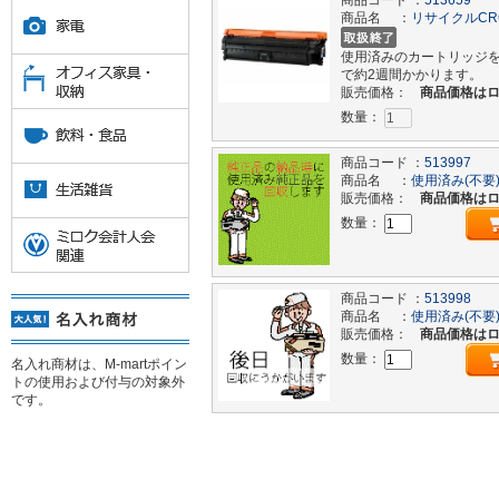
商品コード ：
513659
商品名 ：
リサイクルCR
使用済みのカートリッジ
で約2週間かかります。
販売価格：
商品価格は
数量：
商品コード ：
513997
商品名 ：
使用済み(不要)
販売価格：
商品価格は
数量：
商品コード ：
513998
商品名 ：
使用済み(不要
販売価格：
商品価格は
数量：
名入れ商材は、M-martポイン
トの使用および付与の対象外
です。