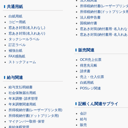
法人税関連
所得税納付書(レーザープリンタ
共通用紙
所得税納付書(ドットプリンタ用
白紙用紙
法人税申告書
コピー用紙
国税納付書
窓あき封筒(名入れなし)
窓あき封筒(納付書用･名入れな
窓あき封筒(名入れあり)
窓あき封筒(納付書用･名入れあ
タックシールラベル
訂正ラベル
販売関連
補強台紙
FAX感熱紙
OCR売上伝票
ストックフォーム
得意先元帳
請求書
売上・仕入伝票
給与関連
白紙用紙
給与支払明細書
POSレジ関連
社会保険届出用紙
年末調整･請求管理
記帳くん関連サプライ
年末調整関連用紙
所得税納付書(レーザープリンタ用)
会計
所得税納付書(ドットプリンタ用)
給与
マイナンバー取得･保管
販売
有給休暇管理