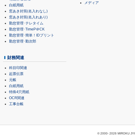
メディア
白紙用紙
窓あき封筒(名入れなし)
窓あき封筒(名入れあり)
勤怠管理･テレタイム
勤怠管理･TimeP＠CK
勤怠管理･簡単！IDプリント
勤怠管理･勤次郎
財務関連
科目印関連
起票伝票
元帳
白紙用紙
特殊4穴用紙
OCR関連
工事台帳
© 2000-
2026 MIROKU JYOH