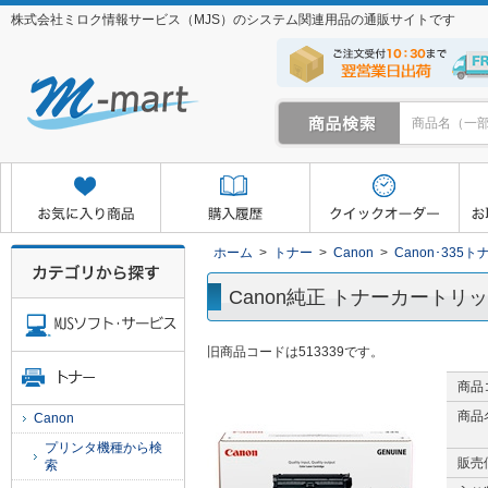
株式会社ミロク情報サービス（MJS）のシステム関連用品の通販サイトです
クイックオーダー
お取り寄せサービス
マイページ
ホーム
>
トナー
>
Canon
>
Canon･335ト
Canon純正 トナーカートリッジ3
旧商品コードは513339です。
商品
商品
Canon
プリンタ機種から検
販売
索