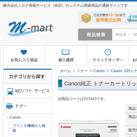
株式会社ミロク情報サービス（MJS）のシステム関連用品の通販サイトです
クイックオーダー
お取り寄せサービス
マイページ
ホーム
>
トナー
>
Canon
>
Canon･335ト
Canon純正 トナーカートリッジ3
旧商品コードは513343です。
商品
商品
Canon
プリンタ機種から検
販売
索