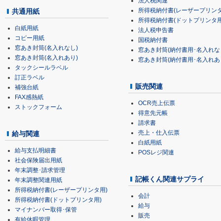
法人税関連
所得税納付書(レーザープリンタ
共通用紙
所得税納付書(ドットプリンタ用
白紙用紙
法人税申告書
コピー用紙
国税納付書
窓あき封筒(名入れなし)
窓あき封筒(納付書用･名入れな
窓あき封筒(名入れあり)
窓あき封筒(納付書用･名入れあ
タックシールラベル
訂正ラベル
販売関連
補強台紙
FAX感熱紙
OCR売上伝票
ストックフォーム
得意先元帳
請求書
売上・仕入伝票
給与関連
白紙用紙
給与支払明細書
POSレジ関連
社会保険届出用紙
年末調整･請求管理
記帳くん関連サプライ
年末調整関連用紙
所得税納付書(レーザープリンタ用)
会計
所得税納付書(ドットプリンタ用)
給与
マイナンバー取得･保管
販売
有給休暇管理