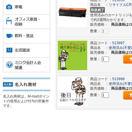
商品コード ：
513659
商品名 ：
リサイクルCR
使用済みのカートリッジ
で約2週間かかります。
販売価格：
商品価格は
数量：
商品コード ：
513997
商品名 ：
使用済み(不要)
販売価格：
商品価格は
数量：
商品コード ：
513998
商品名 ：
使用済み(不要
販売価格：
商品価格は
数量：
名入れ商材は、M-martポイン
トの使用および付与の対象外
です。